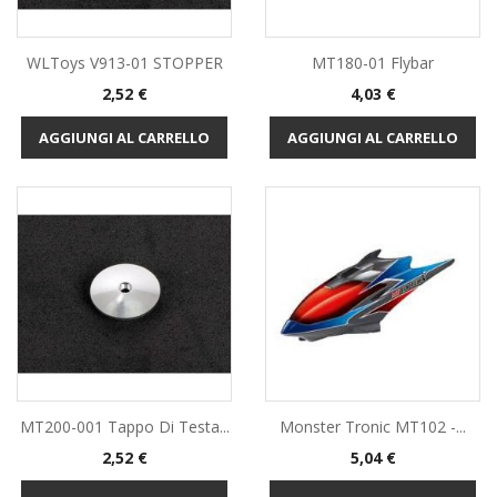
WLToys V913-01 STOPPER
MT180-01 Flybar
Prezzo
Prezzo
2,52 €
4,03 €
AGGIUNGI AL CARRELLO
AGGIUNGI AL CARRELLO
MT200-001 Tappo Di Testa...
Monster Tronic MT102 -...
Prezzo
Prezzo
2,52 €
5,04 €