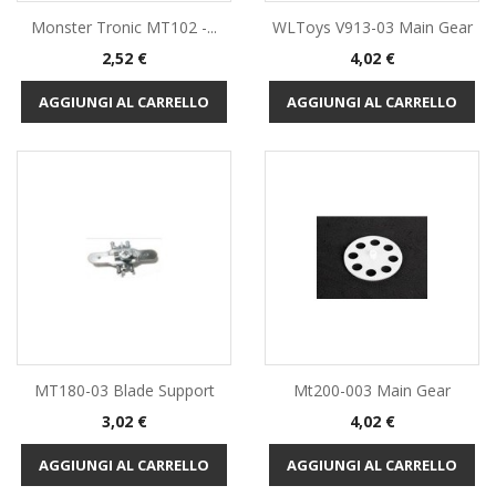
Monster Tronic MT102 -...
WLToys V913-03 Main Gear
Prezzo
Prezzo
2,52 €
4,02 €
AGGIUNGI AL CARRELLO
AGGIUNGI AL CARRELLO
MT180-03 Blade Support
Mt200-003 Main Gear
Prezzo
Prezzo
3,02 €
4,02 €
AGGIUNGI AL CARRELLO
AGGIUNGI AL CARRELLO