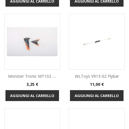
AGGIUNGI AL CARRELLO
AGGIUNGI AL CARRELLO
Monster Tronic MT102 -...
WLToys V913-02 Flybar
Prezzo
Prezzo
3,25 €
11,00 €
AGGIUNGI AL CARRELLO
AGGIUNGI AL CARRELLO