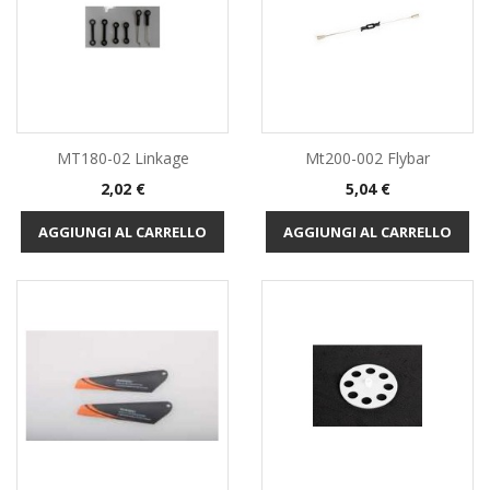
MT180-02 Linkage
Mt200-002 Flybar
Prezzo
Prezzo
2,02 €
5,04 €
AGGIUNGI AL CARRELLO
AGGIUNGI AL CARRELLO