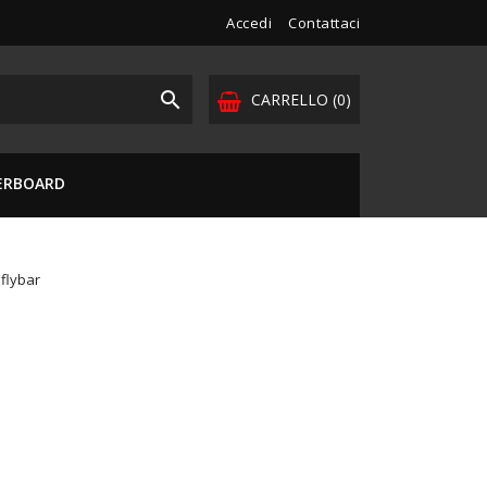
Accedi
Contattaci

CARRELLO
(0)
VERBOARD
flybar