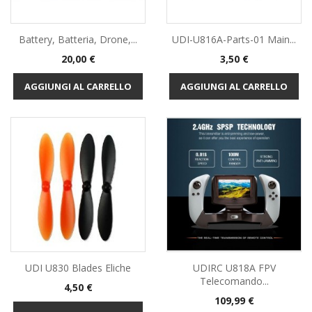
Battery, Batteria, Drone,...
UDI-U816A-Parts-01 Main...
Prezzo
Prezzo
20,00 €
3,50 €
AGGIUNGI AL CARRELLO
AGGIUNGI AL CARRELLO
UDI U830 Blades Eliche
UDIRC U818A FPV
Telecomando...
Prezzo
4,50 €
Prezzo
109,99 €