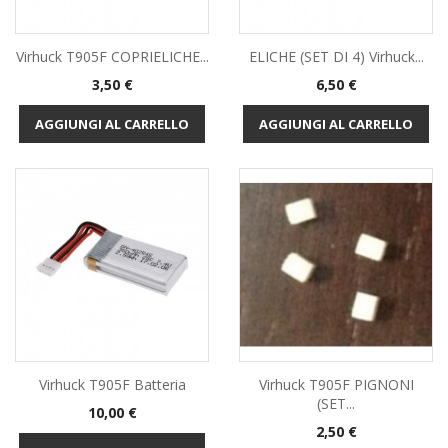
Virhuck T905F COPRIELICHE...
ELICHE (SET DI 4) Virhuck...
Prezzo
Prezzo
3,50 €
6,50 €
AGGIUNGI AL CARRELLO
AGGIUNGI AL CARRELLO
Virhuck T905F Batteria
Virhuck T905F PIGNONI
(SET...
Prezzo
10,00 €
Prezzo
2,50 €