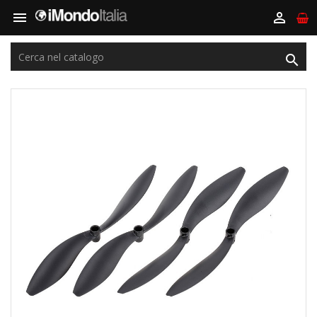


