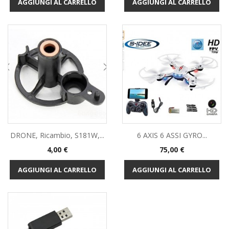
AGGIUNGI AL CARRELLO
AGGIUNGI AL CARRELLO
DRONE, Ricambio, S181W,...
6 AXIS 6 ASSI GYRO...
Prezzo
Prezzo
4,00 €
75,00 €
AGGIUNGI AL CARRELLO
AGGIUNGI AL CARRELLO