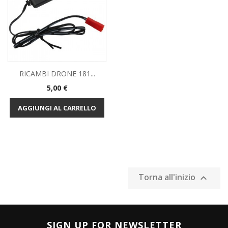
RICAMBI DRONE 181...
Prezzo
5,00 €
AGGIUNGI AL CARRELLO
Torna all'inizio

SIGN UP FOR NEWSLETTER