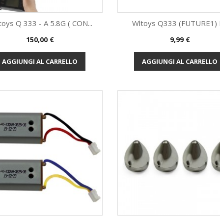
oys Q 333 - A 5.8G ( CON...
Wltoys Q333 (FUTURE1) E
Prezzo
Prezzo
150,00 €
9,99 €
Anteprima
Anteprima


AGGIUNGI AL CARRELLO
AGGIUNGI AL CARRELLO