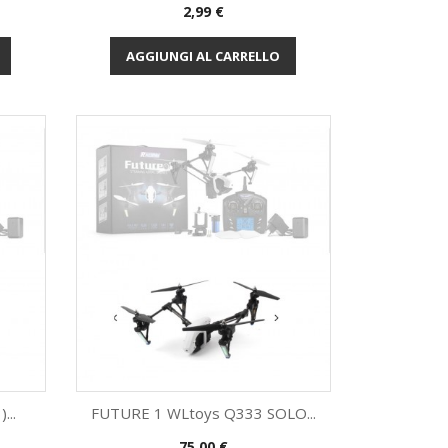
Prezzo
2,99 €
Anteprima

AGGIUNGI AL CARRELLO
..
FUTURE 1 WLtoys Q333 SOLO...
Prezzo
75,00 €