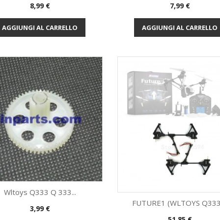
Prezzo
Prezzo
8,99 €
7,99 €
Anteprima
Anteprima


AGGIUNGI AL CARRELLO
AGGIUNGI AL CARRELLO
Wltoys Q333 Q 333...
FUTURE1 (WLTOYS Q333).
Prezzo
3,99 €
Anteprima

Prezzo
51,85 €