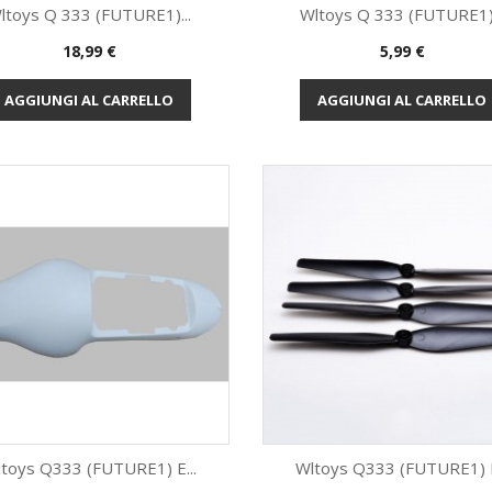
ltoys Q 333 (FUTURE1)...
Wltoys Q 333 (FUTURE1).
Prezzo
Prezzo
18,99 €
5,99 €
Anteprima
Anteprima


AGGIUNGI AL CARRELLO
AGGIUNGI AL CARRELLO
toys Q333 (FUTURE1) E...
Wltoys Q333 (FUTURE1) E