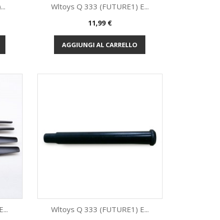
..
Wltoys Q 333 (FUTURE1) E...
Prezzo
11,99 €
Anteprima

AGGIUNGI AL CARRELLO
...
Wltoys Q 333 (FUTURE1) E...