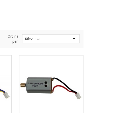
Ordina

Rilevanza
per: