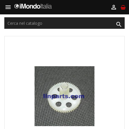


