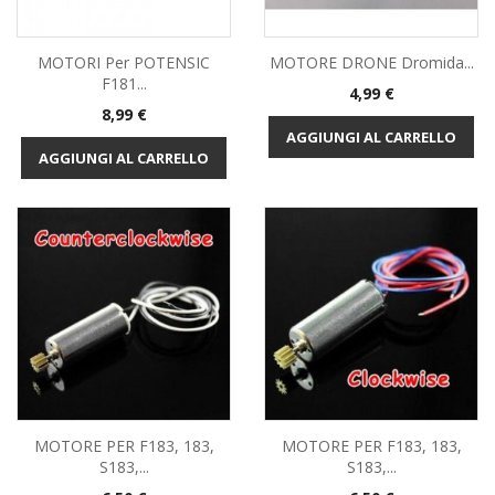
MOTORI Per POTENSIC
MOTORE DRONE Dromida...
F181...
Prezzo
4,99 €
Prezzo
8,99 €
AGGIUNGI AL CARRELLO
AGGIUNGI AL CARRELLO
MOTORE PER F183, 183,
MOTORE PER F183, 183,
S183,...
S183,...