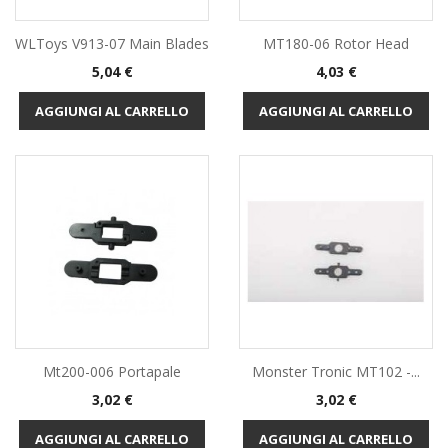
WLToys V913-07 Main Blades
MT180-06 Rotor Head
Prezzo
Prezzo
5,04 €
4,03 €
AGGIUNGI AL CARRELLO
AGGIUNGI AL CARRELLO
Mt200-006 Portapale
Monster Tronic MT102 -...
Prezzo
Prezzo
3,02 €
3,02 €
AGGIUNGI AL CARRELLO
AGGIUNGI AL CARRELLO