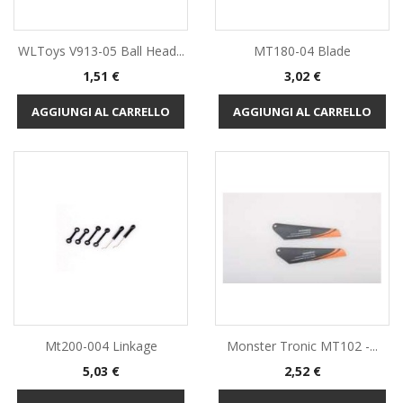
WLToys V913-05 Ball Head...
MT180-04 Blade
Prezzo
Prezzo
1,51 €
3,02 €
AGGIUNGI AL CARRELLO
AGGIUNGI AL CARRELLO
Mt200-004 Linkage
Monster Tronic MT102 -...
Prezzo
Prezzo
5,03 €
2,52 €