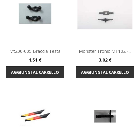
Mt200-005 Braccia Testa
Monster Tronic MT102 -...
Prezzo
Prezzo
1,51 €
3,02 €
AGGIUNGI AL CARRELLO
AGGIUNGI AL CARRELLO