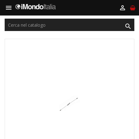


