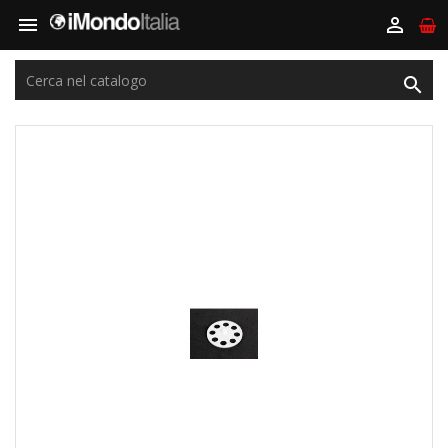


