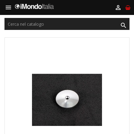


