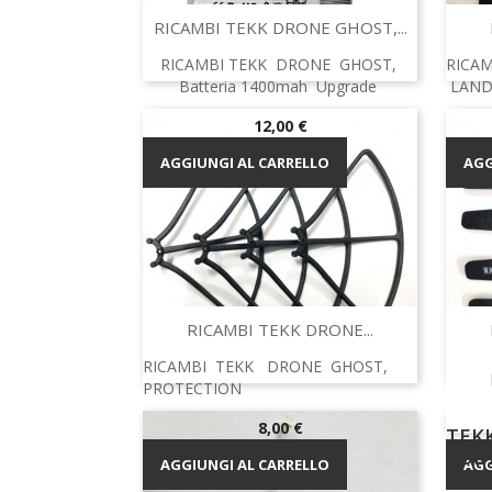
Anteprima

RICAMBI TEKK DRONE GHOST,...
RICAMBI TEKK DRONE GHOST,
RICA
Batteria 1400mah Upgrade
LAND
Prezzo
12,00 €
AGGIUNGI AL CARRELLO
AGG
Anteprima

RICAMBI TEKK DRONE...
RICAMBI TEKK DRONE GHOST,
RICA
PROTECTION
ELICH
R
Prezzo
8,00 €
TEK
POR
AGGIUNGI AL CARRELLO
AGG