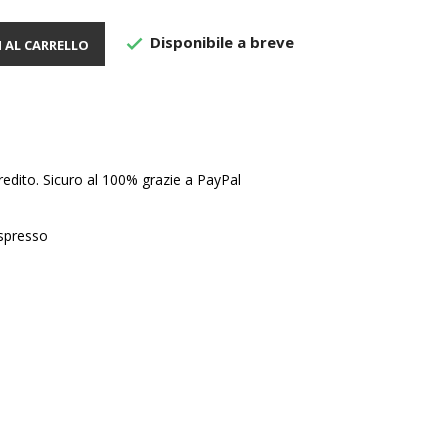
Disponibile a breve

 AL CARRELLO
edito. Sicuro al 100% grazie a PayPal
Espresso