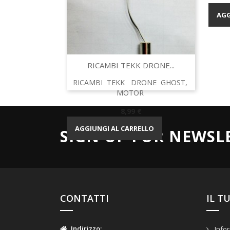
AGG
Anteprima

RICAMBI TEKK DRONE...
RICAMBI TEKK DRONE GHOST,
MOTOR
Prezzo
8,99 €
AGGIUNGI AL CARRELLO
SIGN UP FOR NEWSL
CONTATTI
IL T
Indirizzo
:
Infor