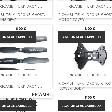
Anteprima
Anteprima


RICAMBI TEKK DRONE...
RICAMBI TEKK DRONE...
MBI TEKK DRONE GHOST,
RICAMBI TEKK DRONE GHOS
ING GEAR
MOTOR COVER
Prezzo
Prezzo
6,00 €
8,00 €
IUNGI AL CARRELLO
AGGIUNGI AL CARRELLO
Anteprima
Anteprima


RICAMBI TEKK DRONE...
RICAMBI TEKK DRONE...
MBI TEKK DRONE GHOST,
RICAMBI TEKK DRONE GHOS
Anteprima

RICAMBI TEKK DRONE...
E
LOWER BODY
ICAMBI
Prezzo
Prezzo
8,00 €
8,00 €
K DRONE GHOST,
TA SMARTPHONE
IUNGI AL CARRELLO
AGGIUNGI AL CARRELLO
Prezzo
7,99 €