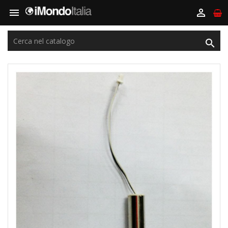


