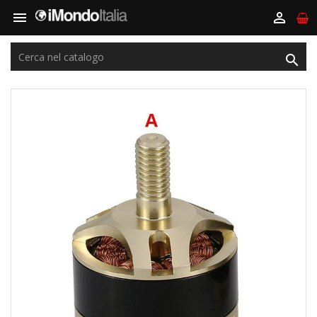


