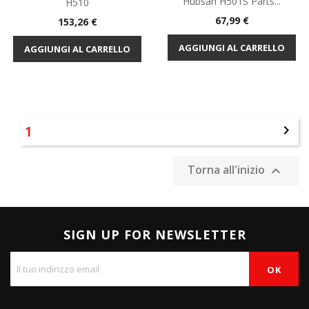
Hubsan H501S Parts...
H510
Prezzo
67,99 €
Prezzo
153,26 €
AGGIUNGI AL CARRELLO
AGGIUNGI AL CARRELLO
1

Torna all'inizio

SIGN UP FOR NEWSLETTER