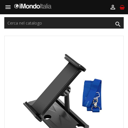


