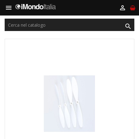


