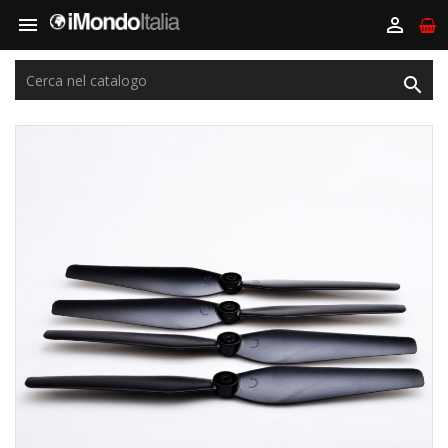


