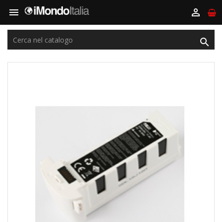


