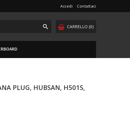
Accedi
Contattaci

CARRELLO
(0)
VERBOARD
ANA PLUG, HUBSAN, H501S,