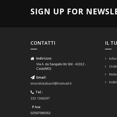
SIGN UP FOR NEWSL
CONTATTI
IL T
Indirizzo
:
Infor
Via A. da Sangallo 8/c 8/d - 41012 -
Ordi
Carpi(MO)
Note 
Email
:
Indir
imondoitaliasrl@hotmail.it
Tel.
:
333 1366397
P.Iva:
02597090352