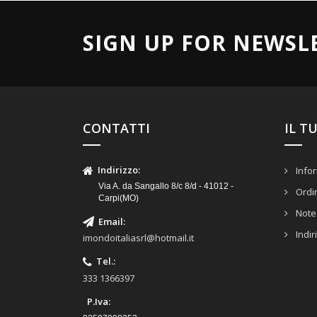
SIGN UP FOR NEWSL
CONTATTI
IL T
Indirizzo
:
Infor
Via A. da Sangallo 8/c 8/d - 41012 -
Ordi
Carpi(MO)
Note 
Email
:
Indir
imondoitaliasrl@hotmail.it
Tel.
:
333 1366397
P.Iva: