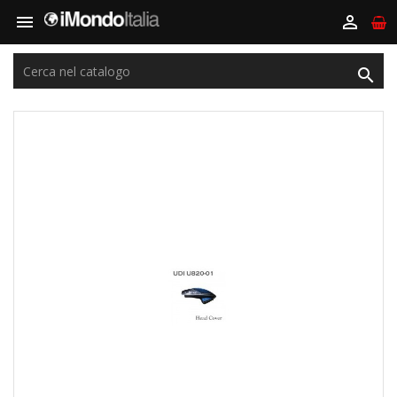


