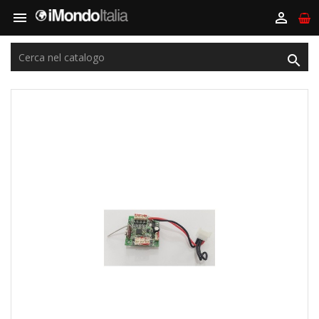


