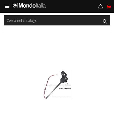


