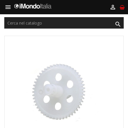


