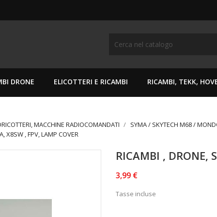
MBI DRONE
ELICOTTERI E RICAMBI
RICAMBI, TEKK, HO
DRICOTTERI, MACCHINE RADIOCOMANDATI
SYMA / SKYTECH M68 / MON
A, X8SW , FPV, LAMP COVER
RICAMBI , DRONE, 
3,99 €
Tasse incluse