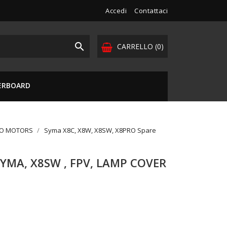
Accedi
Contattaci

CARRELLO
(0)
VERBOARD
DO MOTORS
Syma X8C, X8W, X8SW, X8PRO Spare
SYMA, X8SW , FPV, LAMP COVER