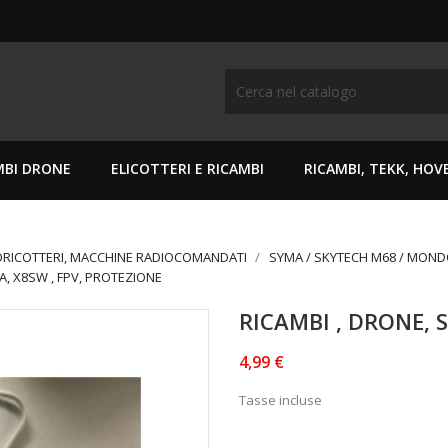
MBI DRONE
ELICOTTERI E RICAMBI
RICAMBI, TEKK, HO
DRICOTTERI, MACCHINE RADIOCOMANDATI
SYMA / SKYTECH M68 / MON
A, X8SW , FPV, PROTEZIONE
RICAMBI , DRONE, 
4,99 €
Tasse incluse