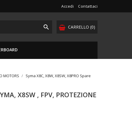
Accedi
Contattaci

CARRELLO
(0)
VERBOARD
DO MOTORS
Syma X8C, X8W, X8SW, X8PRO Spare
SYMA, X8SW , FPV, PROTEZIONE