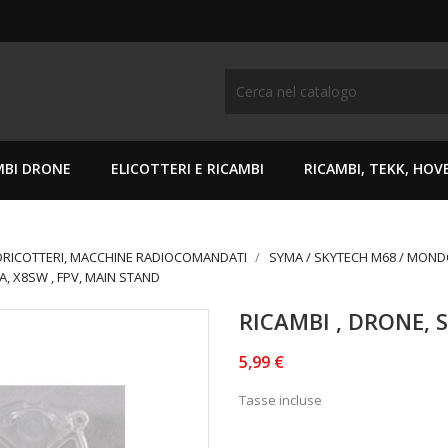
MBI DRONE
ELICOTTERI E RICAMBI
RICAMBI, TEKK, HO
DRICOTTERI, MACCHINE RADIOCOMANDATI
SYMA / SKYTECH M68 / MON
A, X8SW , FPV, MAIN STAND
RICAMBI , DRONE, 
5,99 €
Tasse incluse