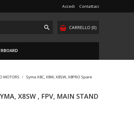
Accedi
Contattaci

CARRELLO
(0)
VERBOARD
DO MOTORS
Syma X8C, X8W, X8SW, X8PRO Spare
SYMA, X8SW , FPV, MAIN STAND