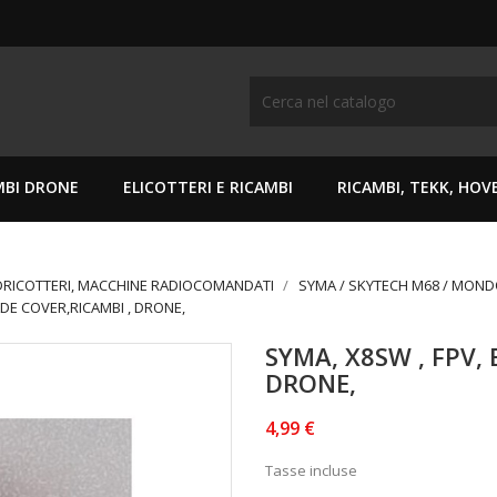
MBI DRONE
ELICOTTERI E RICAMBI
RICAMBI, TEKK, HO
DRICOTTERI, MACCHINE RADIOCOMANDATI
SYMA / SKYTECH M68 / MON
ADE COVER,RICAMBI , DRONE,
SYMA, X8SW , FPV,
DRONE,
4,99 €
Tasse incluse