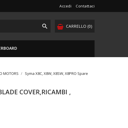
Accedi
Contattaci

CARRELLO
(0)
VERBOARD
DO MOTORS
Syma X8C, X8W, X8SW, X8PRO Spare
 BLADE COVER,RICAMBI ,