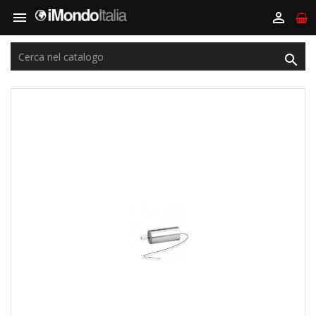


