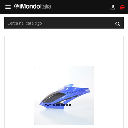


