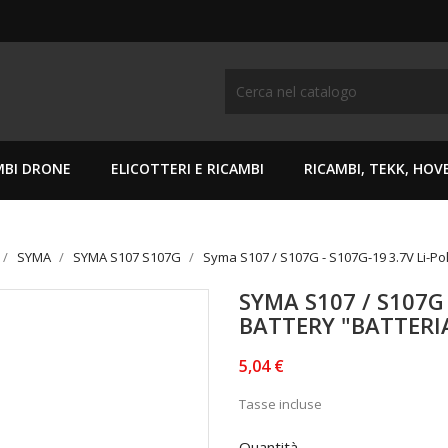
MBI DRONE
ELICOTTERI E RICAMBI
RICAMBI, TEKK, HO
SYMA
SYMA S107 S107G
Syma S107 / S107G - S107G-19 3.7V Li-Pol
SYMA S107 / S107G 
BATTERY "BATTERI
5,04 €
Tasse incluse
Quantità