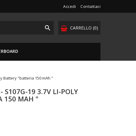
Accedi
Contattaci

CARRELLO
(0)
VERBOARD
y Battery "batteria 150 mAh "
- S107G-19 3.7V LI-POLY
A 150 MAH "