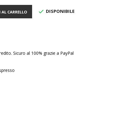
DISPONIBILE

 AL CARRELLO
edito. Sicuro al 100% grazie a PayPal
Espresso