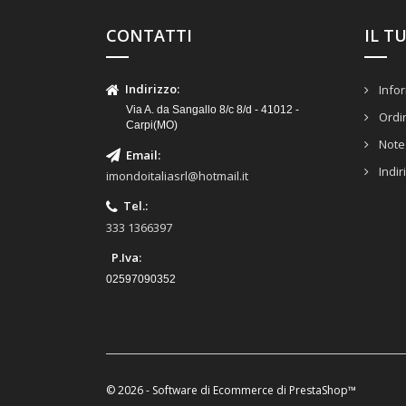
CONTATTI
IL T
Indirizzo
:
Infor
Via A. da Sangallo 8/c 8/d - 41012 -
Ordi
Carpi(MO)
Note 
Email
:
Indir
imondoitaliasrl@hotmail.it
Tel.
:
333 1366397
P.Iva:
02597090352
© 2026 - Software di Ecommerce di PrestaShop™