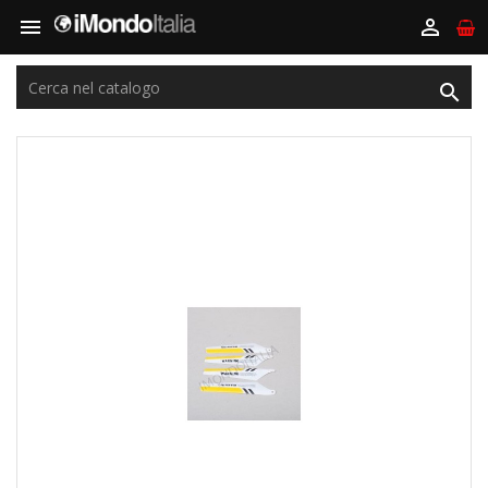


