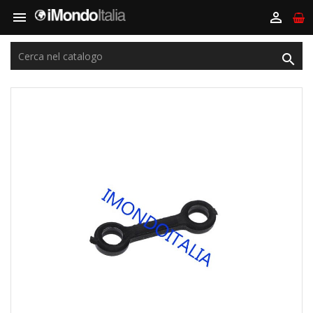


