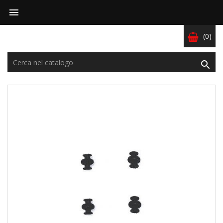

(0)
