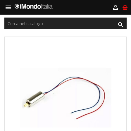


