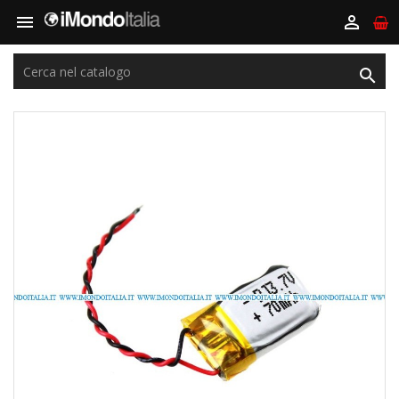


