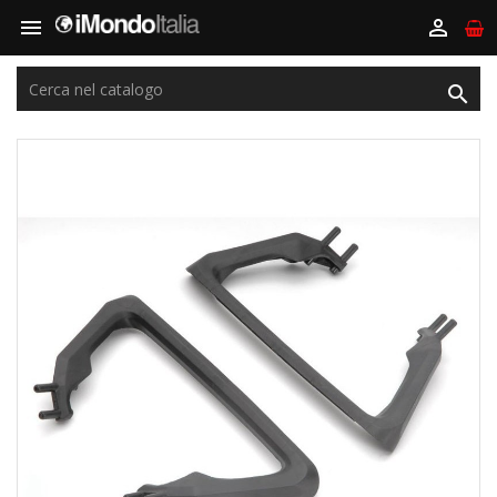


