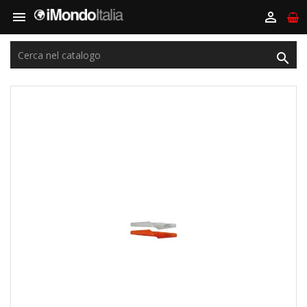


