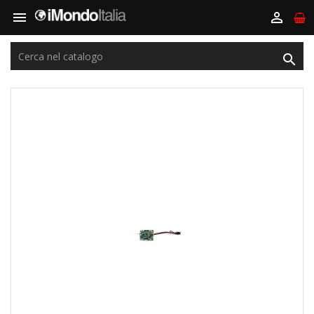


