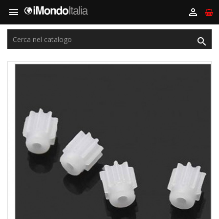


