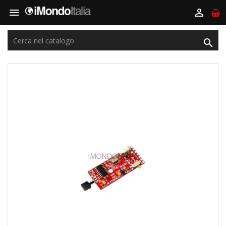


