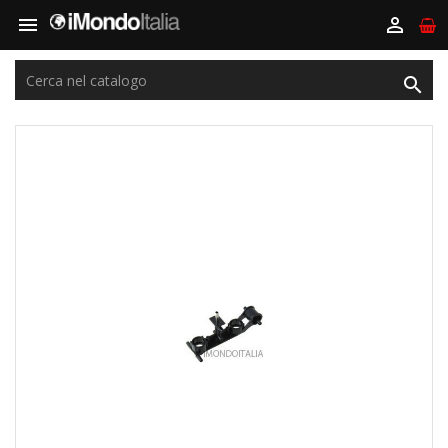


