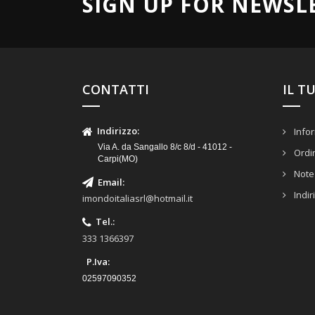
SIGN UP FOR NEWSL
CONTATTI
IL T
Indirizzo
:
Infor
Via A. da Sangallo 8/c 8/d - 41012 -
Ordi
Carpi(MO)
Note 
Email
:
Indir
imondoitaliasrl@hotmail.it
Tel.
:
333 1366397
P.Iva:
02597090352