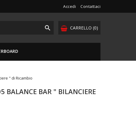
Accedi
Contattaci

CARRELLO
(0)
VERBOARD
iere " di Ricambio
5 BALANCE BAR " BILANCIERE