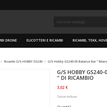
MBI DRONE
ELICOTTERI E RICAMBI
RICAMBI, TEKK, HO
Ricambi G/S-HOBBY GS240
G/S Hobby GS240-05 Balance Bar " Bilanc
G/S HOBBY GS240-0
" DI RICAMBIO
3,02 €
Tasse incluse
Quantità