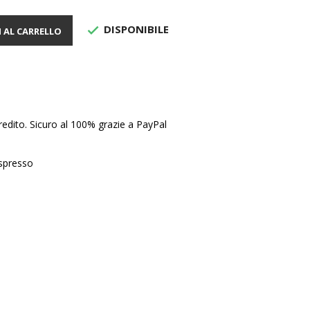
DISPONIBILE

 AL CARRELLO
edito. Sicuro al 100% grazie a PayPal
Espresso