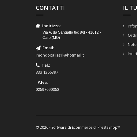
CONTATTI
IL T
Indirizzo
:
Infor
Via A. da Sangallo 8/c 8/d - 41012 -
Ordi
Carpi(MO)
Note 
Email
:
Indir
imondoitaliasrl@hotmail.it
Tel.
:
333 1366397
P.Iva:
02597090352
© 2026 - Software di Ecommerce di PrestaShop™