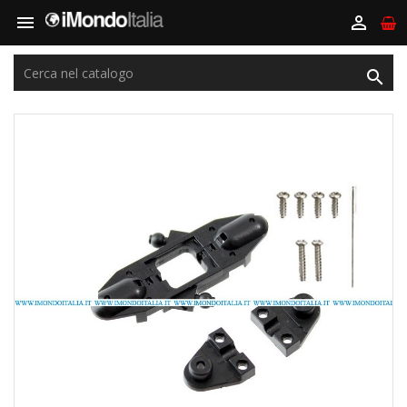


