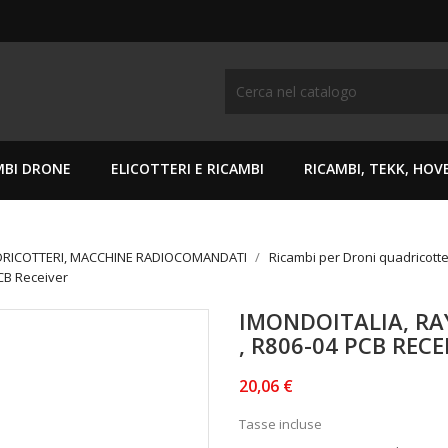
MBI DRONE
ELICOTTERI E RICAMBI
RICAMBI, TEKK, HO
DRICOTTERI, MACCHINE RADIOCOMANDATI
Ricambi per Droni quadricotte
PCB Receiver
IMONDOITALIA, RAY
, R806-04 PCB RECE
20,06 €
Tasse incluse