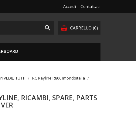
Accedi
Contattaci

CARRELLO
(0)
VERBOARD
ri VEDILI TUTTI
RC Rayline R806 Imondoitalia
LINE, RICAMBI, SPARE, PARTS
IVER