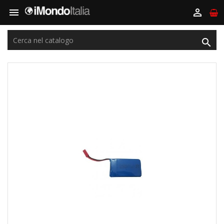


